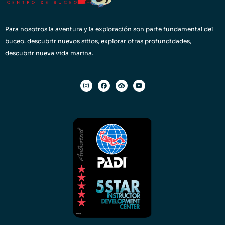
Para nosotros la aventura y la exploración son parte fundamental del
buceo. descubrir nuevos sitios, explorar otras profundidades,
descubrir nueva vida marina.
I
F
T
Y
n
a
r
o
s
c
i
u
t
e
p
t
a
b
a
u
g
o
d
b
r
o
v
e
a
k
i
m
s
o
r