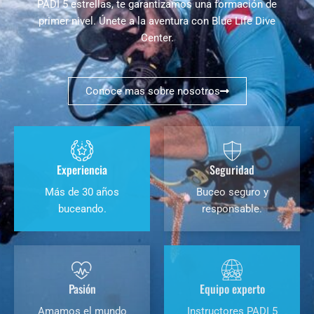
PADI 5 estrellas, te garantizamos una formación de
primer nivel. Únete a la aventura con Blue Life Dive
Center.
Conoce mas sobre nosotros
Experiencia
Seguridad
Más de 30 años
Buceo seguro y
buceando.
responsable.
Pasión
Equipo experto
Amamos el mundo
Instructores PADI 5