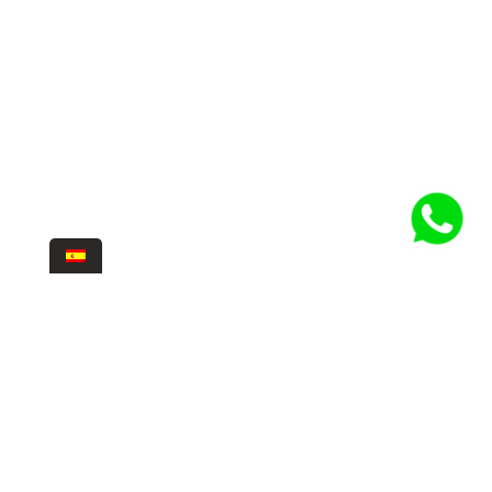
Para nosotros la aventura y la exploración son parte fundamental del
buceo. descubrir nuevos sitios, explorar otras profundidades,