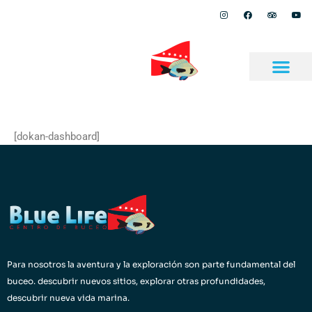
Ir
I
F
T
Y
+57 317 434 4015
n
a
r
o
al
s
c
i
u
t
e
p
t
contenido
a
b
a
u
g
o
d
b
r
o
v
e
a
k
i
m
s
o
Escritorio
r
[dokan-dashboard]
Para nosotros la aventura y la exploración son parte fundamental del
buceo. descubrir nuevos sitios, explorar otras profundidades,
descubrir nueva vida marina.